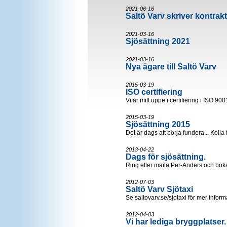
2021-06-16
Saltö Varv skriver kontra
2021-03-16
Sjösättning 2021
2021-03-16
Nya ägare till Saltö Varv
2015-03-19
ISO certifiering
Vi är mitt uppe i certifiering i ISO 9
2015-03-19
Sjösättning 2015
Det är dags att börja fundera... Kolla 
2013-04-22
Dags för sjösättning.
Ring eller maila Per-Anders och boka
2012-07-03
Saltö Varv Sjötaxi
Se saltovarv.se/sjotaxi för mer inform
2012-04-03
Vi har lediga bryggplatser.