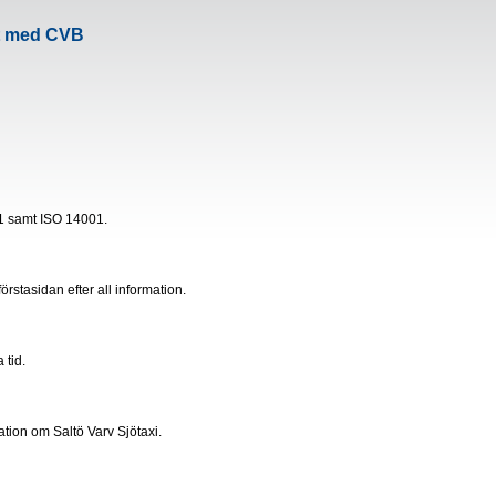
kt med CVB
001 samt ISO 14001.
förstasidan efter all information.
 tid.
ation om Saltö Varv Sjötaxi.